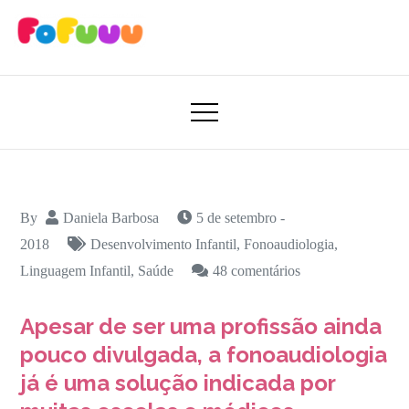
Skip
to
content
Aprender Brincando
Fofuuu 🧠🚀
By
Daniela Barbosa
5 de setembro -
2018
Desenvolvimento Infantil
,
Fonoaudiologia
,
em
Linguagem Infantil
,
Saúde
48 comentários
Fonoaudiologia:
Apesar de ser uma profissão ainda
o
que
pouco divulgada, a fonoaudiologia
é
já é uma solução indicada por
e