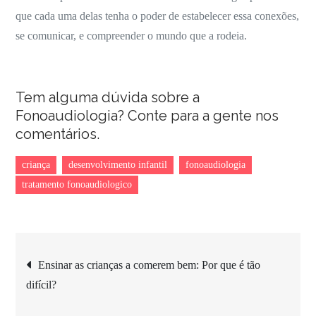
que cada uma delas tenha o poder de estabelecer essa conexões,
se comunicar, e compreender o mundo que a rodeia.
Tem alguma dúvida sobre a
Fonoaudiologia? Conte para a gente nos
comentários.
criança
desenvolvimento infantil
fonoaudiologia
tratamento fonoaudiologico
Navegação
Ensinar as crianças a comerem bem: Por que é tão
difícil?
de