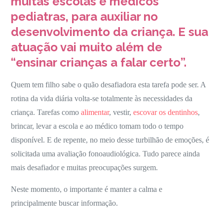
muitas escolas e médicos
como
pediatras, para auxiliar no
ela
desenvolvimento da criança. E sua
pode
atuação vai muito além de
ajudar
“ensinar crianças a falar certo”.
o
meu
Quem tem filho sabe o quão desafiadora esta tarefa pode ser. A
filho?
rotina da vida diária volta-se totalmente às necessidades da
criança. Tarefas como
alimentar
, vestir,
escovar os dentinhos
,
brincar, levar a escola e ao médico tomam todo o tempo
disponível. E de repente, no meio desse turbilhão de emoções, é
solicitada uma avaliação fonoaudiológica. Tudo parece ainda
mais desafiador e muitas preocupações surgem.
Neste momento, o importante é manter a calma e
principalmente buscar informação.