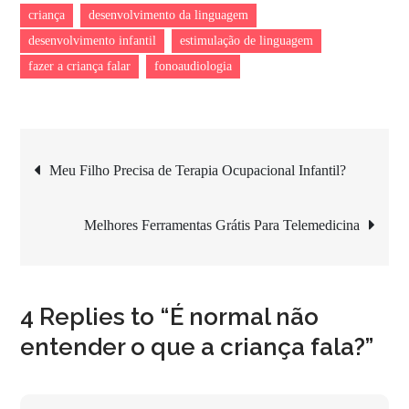
criança
desenvolvimento da linguagem
desenvolvimento infantil
estimulação de linguagem
fazer a criança falar
fonoaudiologia
Navegação
Meu Filho Precisa de Terapia Ocupacional Infantil?
de
Melhores Ferramentas Grátis Para Telemedicina
Post
4 Replies to “É normal não
entender o que a criança fala?”