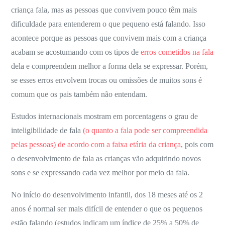
que
criança fala, mas as pessoas que convivem pouco têm mais
a
dificuldade para entenderem o que pequeno está falando. Isso
criança
acontece porque as pessoas que convivem mais com a criança
fala?
acabam se acostumando com os tipos de
erros cometidos na fala
dela e compreendem melhor a forma dela se expressar. Porém,
se esses erros envolvem trocas ou omissões de muitos sons é
comum que os pais também não entendam.
Estudos internacionais mostram em porcentagens o grau de
inteligibilidade de fala
(o quanto a fala pode ser compreendida
pelas pessoas) de acordo com a faixa etária da criança
, pois com
o desenvolvimento de fala as crianças vão adquirindo novos
sons e se expressando cada vez melhor por meio da fala.
No início do desenvolvimento infantil, dos 18 meses até os 2
anos é normal ser mais difícil de entender o que os pequenos
estão falando (estudos indicam um índice de 25% a 50% de