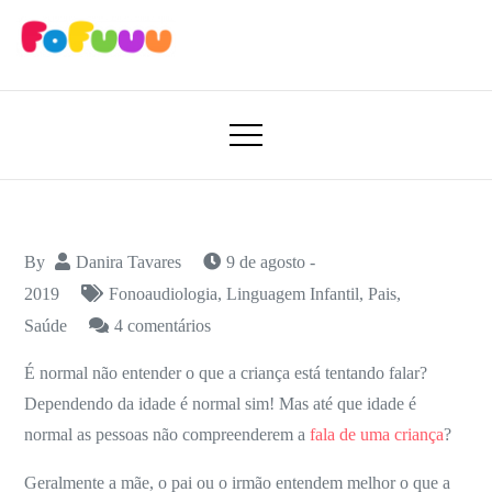
Skip
to
content
Aprender Brincando
Fofuuu 🧠🚀
By
Danira Tavares
9 de agosto -
2019
Fonoaudiologia
,
Linguagem Infantil
,
Pais
,
em
Saúde
4 comentários
É
É normal não entender o que a criança está tentando falar?
normal
Dependendo da idade é normal sim! Mas até que idade é
não
normal as pessoas não compreenderem a
fala de uma criança
?
entender
o
Geralmente a mãe, o pai ou o irmão entendem melhor o que a