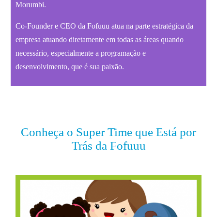
Morumbi.
Co-Founder e CEO da Fofuuu atua na parte estratégica da
empresa atuando diretamente em todas as áreas quando
necessário, especialmente a programação e
desenvolvimento, que é sua paixão.
Conheça o Super Time que Está por
Trás da Fofuuu