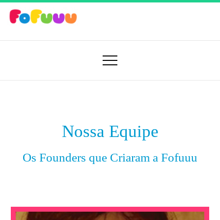
Aprender Brincando
Fofuuu 🧠🚀
Nossa Equipe
Os Founders que Criaram a Fofuuu