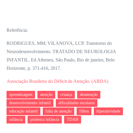
Referência:
RODRIGUES, MM; VILANOVA, LCP. Transtorno do
Neurodesenvolvimento. TRATADO DE NEUROLOGIA
INFANTIL. Ed Atheneu, São Paulo, Rio de janeiro, Belo
Horizonte, p. 371-416, 2017.
Associação Brasileira do Déficit de Atenção. (ABDA)
aprendizagem
atenção
criança
desatenção
desenvolvimento infantil
dificuldades escolares
educação infantil
falta de atenção
filhos
hiperatividade
infância
primeira infância
TDAH