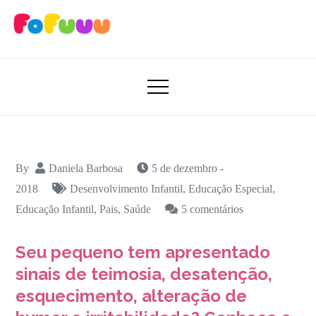
Skip
to
content
Aprender Brincando
Fofuuu 🧠🚀
By
Daniela Barbosa
5 de dezembro -
2018
Desenvolvimento Infantil
,
Educação Especial
,
em
Educação Infantil
,
Pais
,
Saúde
5 comentários
Desatenção,
Seu pequeno tem apresentado
Hiperatividade
e
sinais de teimosia, desatenção,
Impulsividade?
esquecimento, alteração de
Entenda