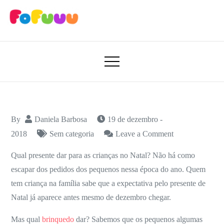
Skip
to
content
Aprender Brincando
Fofuuu 🧠🚀
By
Daniela Barbosa
19 de dezembro -
on
2018
Sem categoria
Leave a Comment
3
Qual presente dar para as crianças no Natal? Não há como
Dicas
escapar dos pedidos dos pequenos nessa época do ano. Quem
para
tem criança na família sabe que a expectativa pelo presente de
escolher
Natal já aparece antes mesmo de dezembro chegar.
o
presente
Mas qual
brinquedo
dar? Sabemos que os pequenos algumas