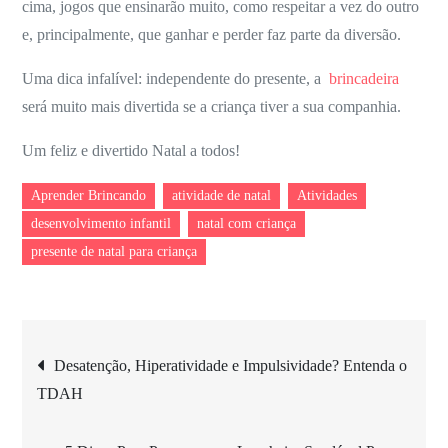
cima, jogos que ensinarão muito, como respeitar a vez do outro
e, principalmente, que ganhar e perder faz parte da diversão.
Uma dica infalível: independente do presente, a
brincadeira
será muito mais divertida se a criança tiver a sua companhia.
Um feliz e divertido Natal a todos!
Aprender Brincando
atividade de natal
Atividades
desenvolvimento infantil
natal com criança
presente de natal para criança
Navegação
Desatenção, Hiperatividade e Impulsividade? Entenda o
TDAH
de