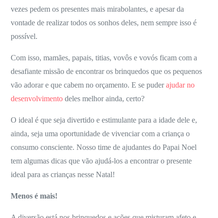
de
vezes pedem os presentes mais mirabolantes, e apesar da
Natal
vontade de realizar todos os sonhos deles, nem sempre isso é
das
possível.
crianças
Com isso, mamães, papais, titias, vovôs e vovós ficam com a
desafiante missão de encontrar os brinquedos que os pequenos
vão adorar e que cabem no orçamento. E se puder
ajudar no
desenvolvimento
deles melhor ainda, certo?
O ideal é que seja divertido e estimulante para a idade dele e,
ainda, seja uma oportunidade de vivenciar com a criança o
consumo consciente. Nosso time de ajudantes do Papai Noel
tem algumas dicas que vão ajudá-los a encontrar o presente
ideal para as crianças nesse Natal!
Menos é mais!
A diversão está nos brinquedos e ações que misturam afeto e