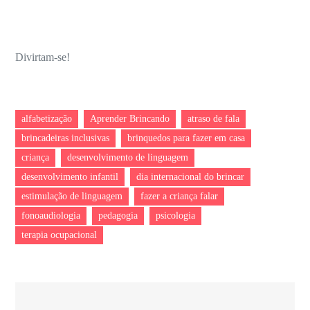
Divirtam-se!
alfabetização
Aprender Brincando
atraso de fala
brincadeiras inclusivas
brinquedos para fazer em casa
criança
desenvolvimento de linguagem
desenvolvimento infantil
dia internacional do brincar
estimulação de linguagem
fazer a criança falar
fonoaudiologia
pedagogia
psicologia
terapia ocupacional