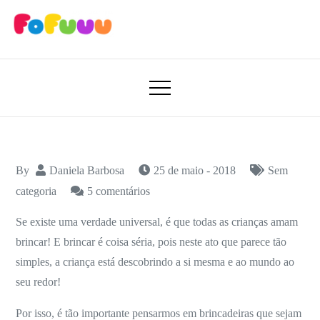
Skip
to
content
Aprender Brincando
Fofuuu 🧠🚀
By
Daniela Barbosa
25 de maio - 2018
Sem
em
categoria
5 comentários
68
Se existe uma verdade universal, é que todas as crianças amam
Brincadeiras
brincar! E brincar é coisa séria, pois neste ato que parece tão
inclusivas
simples, a criança está descobrindo a si mesma e ao mundo ao
para
seu redor!
fazer
em
Por isso, é tão importante pensarmos em brincadeiras que sejam