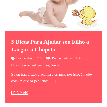
5 Dicas Para Ajudar seu Filho a
Largar a Chupeta
,
4 de janeiro - 2018
Desenvolvimento Infantil
,
,
,
Dicas
Fonoaudiologia
Pais
Saúde
Sugar traz prazer e acalma a criança, por isso, é muito
comum que os pequenos […]
LEIA MAIS