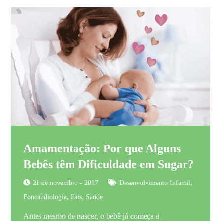
Amamentação: Por que Alguns
Bebês têm Dificuldade em Sugar?
,
21 de novembro - 2017
Desenvolvimento Infantil
,
,
Fonoaudiologia
Pais
Saúde
Antes mesmo de nascer, o bebê já começa a