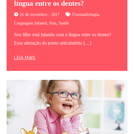
língua entre os dentes?
,
16 de novembro - 2017
Fonoaudiologia
,
,
Linguagem Infantil
Pais
Saúde
Seu filho está falando com a língua entre os dentes?
Essa alteração do ponto articulatório […]
LEIA MAIS