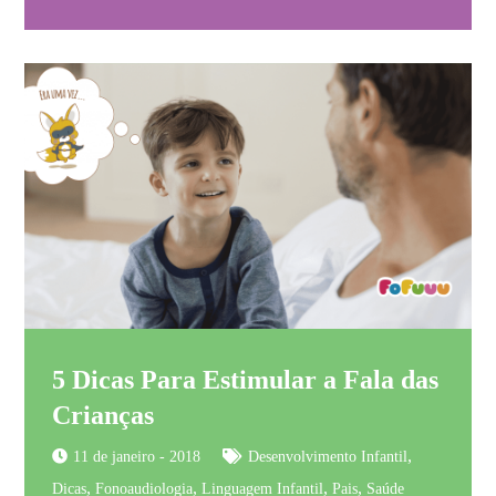
5 Dicas Para Estimular a Fala das
Crianças
,
11 de janeiro - 2018
Desenvolvimento Infantil
,
,
,
,
Dicas
Fonoaudiologia
Linguagem Infantil
Pais
Saúde