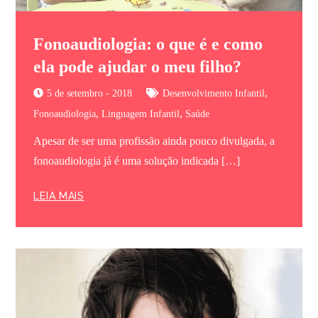
Fonoaudiologia: o que é e como
ela pode ajudar o meu filho?
,
5 de setembro - 2018
Desenvolvimento Infantil
,
,
Fonoaudiologia
Linguagem Infantil
Saúde
Apesar de ser uma profissão ainda pouco divulgada, a
fonoaudiologia já é uma solução indicada […]
LEIA MAIS