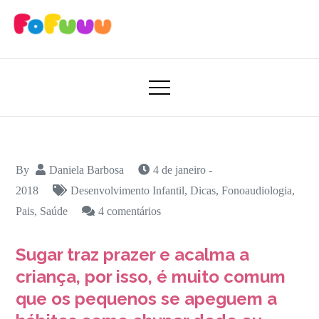
Skip
to
content
Aprender Brincando
Fofuuu 🧠🚀
By
Daniela Barbosa
4 de janeiro -
2018
Desenvolvimento Infantil
,
Dicas
,
Fonoaudiologia
,
em
Pais
,
Saúde
4 comentários
5
Sugar traz prazer e acalma a
Dicas
Para
criança, por isso, é muito comum
Ajudar
que os pequenos se apeguem a
seu