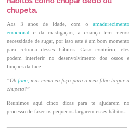
hábitos como chupar dedo ou
Filho
chupeta.
a
Largar
Aos 3 anos de idade, com o
amadurecimento
a
emocional
e da mastigação, a criança tem menor
Chupeta
necessidade de sugar, por isso este é um bom momento
para retirada desses hábitos. Caso contrário, eles
podem interferir no desenvolvimento dos ossos e
funções da face.
“Ok
fono,
mas como eu faço para o meu filho largar a
chupeta?”
Reunimos aqui cinco dicas para te ajudarem no
processo de fazer os pequenos largarem esses hábitos.
____________________________________________
_______________________________________