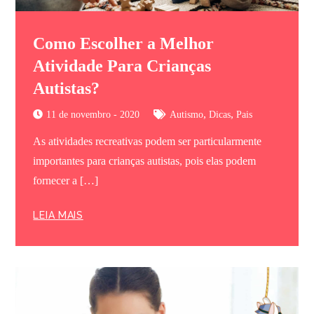
Como Escolher a Melhor
Atividade Para Crianças
Autistas?
,
,
11 de novembro - 2020
Autismo
Dicas
Pais
As atividades recreativas podem ser particularmente
importantes para crianças autistas, pois elas podem
fornecer a […]
LEIA MAIS