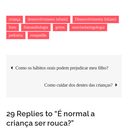
criança
desenvolvimento infantil
Desenvolvimento Infantil
fono
fonoaudiologia
gritos
otorrinolaringologia
pediatria
rouquidão
Navegação
Como os hábitos orais podem prejudicar meu filho?
de
Como cuidar dos dentes das crianças?
Post
29 Replies to “É normal a
criança ser rouca?”