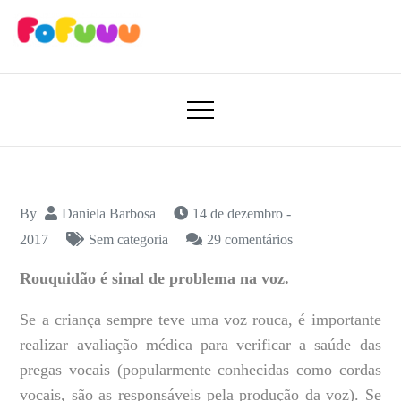
Skip
to
content
Aprender Brincando
Fofuuu 🧠🚀
By
Daniela Barbosa
14 de dezembro -
em
2017
Sem categoria
29 comentários
É
Rouquidão é sinal de problema na voz.
normal
a
Se a criança sempre teve uma voz rouca, é importante
criança
realizar avaliação médica para verificar a saúde das
ser
pregas vocais (popularmente conhecidas como cordas
rouca?
vocais, são as responsáveis pela produção da voz).
Se