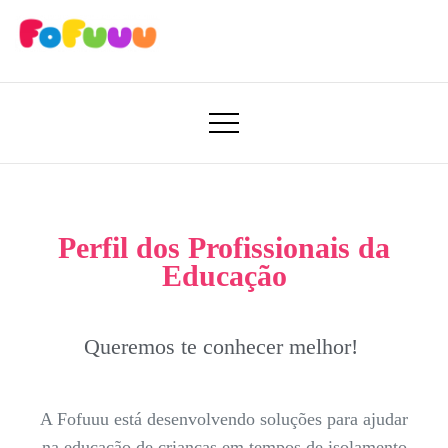
Aprender Brincando
Fofuuu 🧠🚀
Perfil dos Profissionais da
Educação
Queremos te conhecer melhor!
A Fofuuu está desenvolvendo soluções para ajudar
na educação de crianças em tempos de isolamento