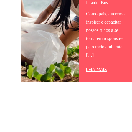
,
Infantil
Pais
Como pais, queremos
inspirar e capacitar
nossos filhos a se
tornarem responsáveis ​​
pelo meio ambiente.
[…]
LEIA MAIS