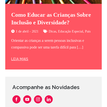
Como Educar as Crianças Sobre
Inclusão e Diversidade?
,
,
1 de abril - 2021
Dicas
Educação Especial
Pais
Orientar as crianças a serem pessoas inclusivas e
compassiva pode ser uma tarefa difícil para […]
LEIA MAIS
Acompanhe as Novidades